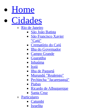
Home
Cidades
Rio de Janeiro
São João Batista
São Francisco Xavier
"Cajú"
Crematório do Cajú
Ilha do Governador
Campo Grande
Guaratiba
Inhaúma
Irajá
Ilha de Paquetá
Murundú "Realengo"
Pechincha "Jacarepaguá"
Piabas
Ricardo de Albuquerque
Santa Cruz
Particulares
Catumbi
Israelita