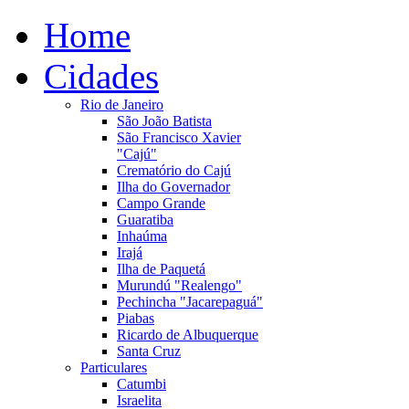
Home
Cidades
Rio de Janeiro
São João Batista
São Francisco Xavier
"Cajú"
Crematório do Cajú
Ilha do Governador
Campo Grande
Guaratiba
Inhaúma
Irajá
Ilha de Paquetá
Murundú "Realengo"
Pechincha "Jacarepaguá"
Piabas
Ricardo de Albuquerque
Santa Cruz
Particulares
Catumbi
Israelita