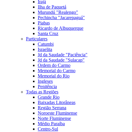
Irajá
Ilha de Paquetá
Murundú "Realengo"
Pechincha "Jacarepaguá"
Piabas
Ricardo de Albuquerque
Santa Cruz
Particulares
Catumbi
Israelita
Jd da Saudade "Paciência"
Jd da Saudade "Sulacap"
Ordem do Carmo
Memorial do Carmo
Memorial do Rio
Ingleses
Penitência
Todas as Regiões
Grande Rio
Baixadas Litorâneas
Região Serrana
Noroeste Fluminense
Norte Fluminense
Médio Paraíba
Centro-Sul