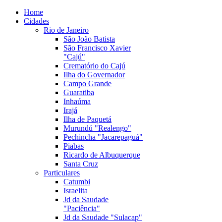
Home
Cidades
Rio de Janeiro
São João Batista
São Francisco Xavier
"Cajú"
Crematório do Cajú
Ilha do Governador
Campo Grande
Guaratiba
Inhaúma
Irajá
Ilha de Paquetá
Murundú "Realengo"
Pechincha "Jacarepaguá"
Piabas
Ricardo de Albuquerque
Santa Cruz
Particulares
Catumbi
Israelita
Jd da Saudade
"Paciência"
Jd da Saudade "Sulacap"