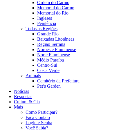
Ordem do Carmo
Memorial do Carmo
Memorial do Rio
Ingleses
Penitência
Todas as Regiões
Grande Rio
Baixadas Litorâneas
Região Serrana
Noroeste Fluminense
Norte Fluminense
Médio Paraíba
Centro-Sul
Costa Verde
Animais
Cemitério da Prefeitura
Pet’s Garden
Notícias
Respostas
Cultura & Cia
Mais
Como Participar?
Faça Contato
Login e Senha
Você Sabia?