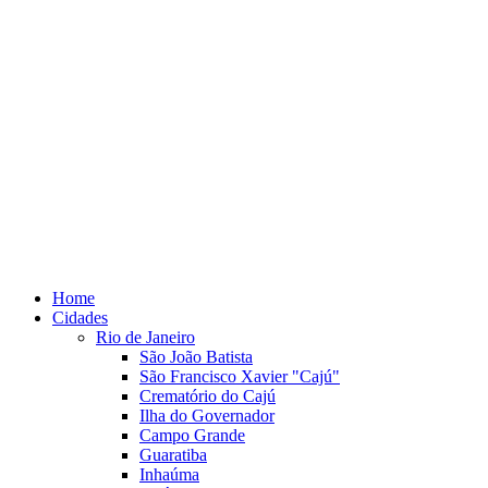
Home
Cidades
Rio de Janeiro
São João Batista
São Francisco Xavier "Cajú"
Crematório do Cajú
Ilha do Governador
Campo Grande
Guaratiba
Inhaúma