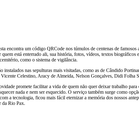
ista encontra um código QRCode nos túmulos de centenas de famosos al
quem está enterrado ali, sua história, fotos, vídeos, textos biográficos
emitério, como o sistema de vigilância.
o instalados nas sepulturas mais visitadas, como as de Cândido Porti
Vicente Celestino, Aracy de Almeida, Nelson Gonçalves, Didi Folha S
 novidade promete facilitar a vida de quem não quer deixar trabalho par
m esquecer nada e nem ser esquecido. O serviço também surge como opç
, com a tecnologia, ficou mais fácil eternizar a memória dos nossos a
r da Rio Pax.