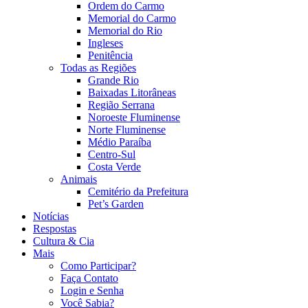
Ordem do Carmo
Memorial do Carmo
Memorial do Rio
Ingleses
Penitência
Todas as Regiões
Grande Rio
Baixadas Litorâneas
Região Serrana
Noroeste Fluminense
Norte Fluminense
Médio Paraíba
Centro-Sul
Costa Verde
Animais
Cemitério da Prefeitura
Pet’s Garden
Notícias
Respostas
Cultura & Cia
Mais
Como Participar?
Faça Contato
Login e Senha
Você Sabia?