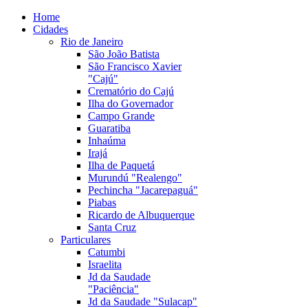
Home
Cidades
Rio de Janeiro
São João Batista
São Francisco Xavier
"Cajú"
Crematório do Cajú
Ilha do Governador
Campo Grande
Guaratiba
Inhaúma
Irajá
Ilha de Paquetá
Murundú "Realengo"
Pechincha "Jacarepaguá"
Piabas
Ricardo de Albuquerque
Santa Cruz
Particulares
Catumbi
Israelita
Jd da Saudade
"Paciência"
Jd da Saudade "Sulacap"