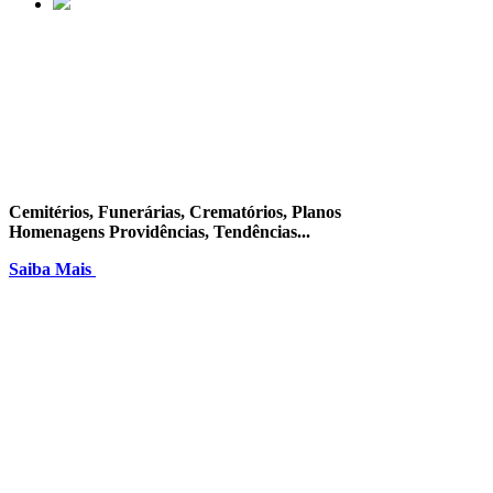
TUDO NUM SÓ LUGAR!
Cemitérios, Funerárias, Crematórios, Planos
Homenagens Providências, Tendências...
Saiba Mais