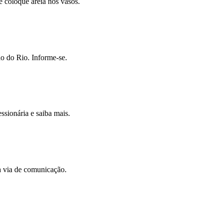
e coloque areia nos vasos.
ão do Rio. Informe-se.
ssionária e saiba mais.
a via de comunicação.