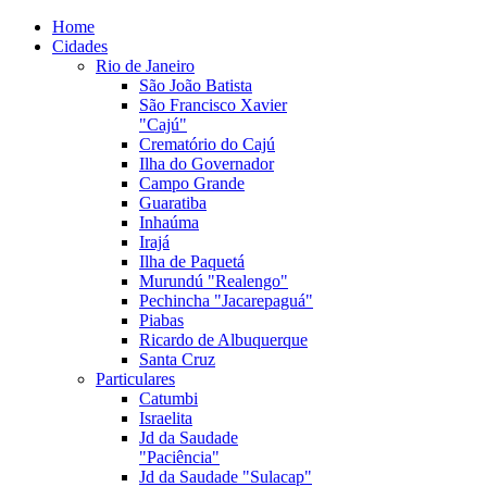
Home
Cidades
Rio de Janeiro
São João Batista
São Francisco Xavier
"Cajú"
Crematório do Cajú
Ilha do Governador
Campo Grande
Guaratiba
Inhaúma
Irajá
Ilha de Paquetá
Murundú "Realengo"
Pechincha "Jacarepaguá"
Piabas
Ricardo de Albuquerque
Santa Cruz
Particulares
Catumbi
Israelita
Jd da Saudade
"Paciência"
Jd da Saudade "Sulacap"