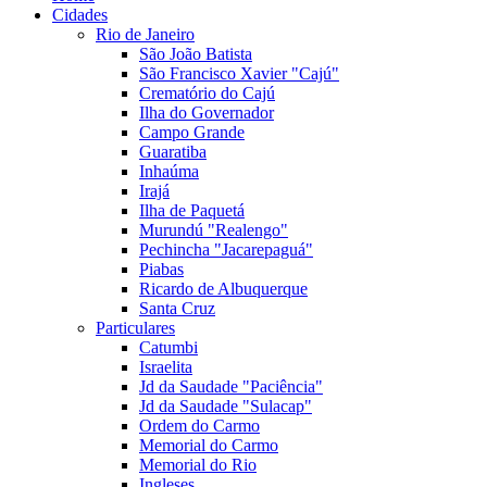
Cidades
Rio de Janeiro
São João Batista
São Francisco Xavier "Cajú"
Crematório do Cajú
Ilha do Governador
Campo Grande
Guaratiba
Inhaúma
Irajá
Ilha de Paquetá
Murundú "Realengo"
Pechincha "Jacarepaguá"
Piabas
Ricardo de Albuquerque
Santa Cruz
Particulares
Catumbi
Israelita
Jd da Saudade "Paciência"
Jd da Saudade "Sulacap"
Ordem do Carmo
Memorial do Carmo
Memorial do Rio
Ingleses