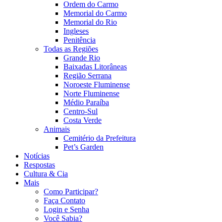
Ordem do Carmo
Memorial do Carmo
Memorial do Rio
Ingleses
Penitência
Todas as Regiões
Grande Rio
Baixadas Litorâneas
Região Serrana
Noroeste Fluminense
Norte Fluminense
Médio Paraíba
Centro-Sul
Costa Verde
Animais
Cemitério da Prefeitura
Pet’s Garden
Notícias
Respostas
Cultura & Cia
Mais
Como Participar?
Faça Contato
Login e Senha
Você Sabia?