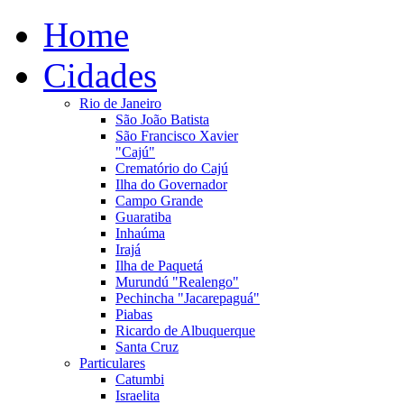
Home
Cidades
Rio de Janeiro
São João Batista
São Francisco Xavier
"Cajú"
Crematório do Cajú
Ilha do Governador
Campo Grande
Guaratiba
Inhaúma
Irajá
Ilha de Paquetá
Murundú "Realengo"
Pechincha "Jacarepaguá"
Piabas
Ricardo de Albuquerque
Santa Cruz
Particulares
Catumbi
Israelita