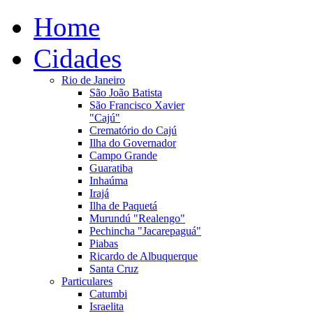
Home
Cidades
Rio de Janeiro
São João Batista
São Francisco Xavier
"Cajú"
Crematório do Cajú
Ilha do Governador
Campo Grande
Guaratiba
Inhaúma
Irajá
Ilha de Paquetá
Murundú "Realengo"
Pechincha "Jacarepaguá"
Piabas
Ricardo de Albuquerque
Santa Cruz
Particulares
Catumbi
Israelita