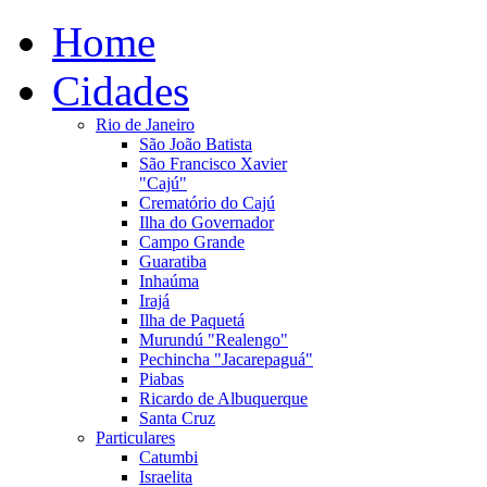
Home
Cidades
Rio de Janeiro
São João Batista
São Francisco Xavier
"Cajú"
Crematório do Cajú
Ilha do Governador
Campo Grande
Guaratiba
Inhaúma
Irajá
Ilha de Paquetá
Murundú "Realengo"
Pechincha "Jacarepaguá"
Piabas
Ricardo de Albuquerque
Santa Cruz
Particulares
Catumbi
Israelita