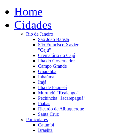
Home
Cidades
Rio de Janeiro
São João Batista
São Francisco Xavier
"Cajú"
Crematório do Cajú
Ilha do Governador
Campo Grande
Guaratiba
Inhaúma
Irajá
Ilha de Paquetá
Murundú "Realengo"
Pechincha "Jacarepaguá"
Piabas
Ricardo de Albuquerque
Santa Cruz
Particulares
Catumbi
Israelita