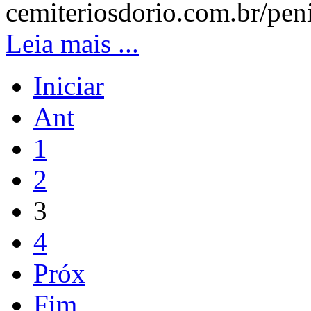
cemiteriosdorio.com.br/peni
Leia mais ...
Iniciar
Ant
1
2
3
4
Próx
Fim