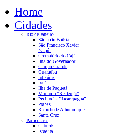
Home
Cidades
Rio de Janeiro
São João Batista
São Francisco Xavier
"Cajú"
Crematório do Cajú
Ilha do Governador
Campo Grande
Guaratiba
Inhaúma
Irajá
Ilha de Paquetá
Murundú "Realengo"
Pechincha "Jacarepaguá"
Piabas
Ricardo de Albuquerque
Santa Cruz
Particulares
Catumbi
Israelita