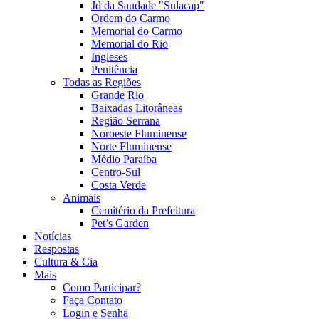
Jd da Saudade "Sulacap"
Ordem do Carmo
Memorial do Carmo
Memorial do Rio
Ingleses
Penitência
Todas as Regiões
Grande Rio
Baixadas Litorâneas
Região Serrana
Noroeste Fluminense
Norte Fluminense
Médio Paraíba
Centro-Sul
Costa Verde
Animais
Cemitério da Prefeitura
Pet’s Garden
Notícias
Respostas
Cultura & Cia
Mais
Como Participar?
Faça Contato
Login e Senha