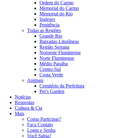
Ordem do Carmo
Memorial do Carmo
Memorial do Rio
Ingleses
Penitência
Todas as Regiões
Grande Rio
Baixadas Litorâneas
Região Serrana
Noroeste Fluminense
Norte Fluminense
Médio Paraíba
Centro-Sul
Costa Verde
Animais
Cemitério da Prefeitura
Pet’s Garden
Notícias
Respostas
Cultura & Cia
Mais
Como Participar?
Faça Contato
Login e Senha
Você Sabia?