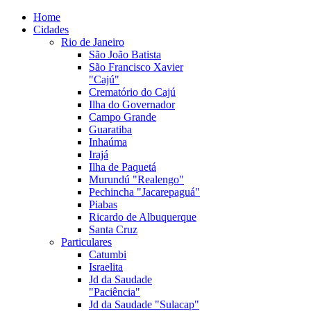
Home
Cidades
Rio de Janeiro
São João Batista
São Francisco Xavier
"Cajú"
Crematório do Cajú
Ilha do Governador
Campo Grande
Guaratiba
Inhaúma
Irajá
Ilha de Paquetá
Murundú "Realengo"
Pechincha "Jacarepaguá"
Piabas
Ricardo de Albuquerque
Santa Cruz
Particulares
Catumbi
Israelita
Jd da Saudade
"Paciência"
Jd da Saudade "Sulacap"