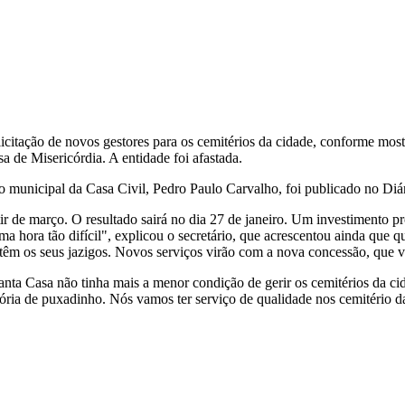
a licitação de novos gestores para os cemitérios da cidade, conforme 
a de Misericórdia. A entidade foi afastada.
 municipal da Casa Civil, Pedro Paulo Carvalho, foi publicado no Diário
tir de março. O resultado sairá no dia 27 de janeiro. Um investimento 
a hora tão difícil", explicou o secretário, que acrescentou ainda que 
 têm os seus jazigos. Novos serviços virão com a nova concessão, que v
 Santa Casa não tinha mais a menor condição de gerir os cemitérios da
tória de puxadinho. Nós vamos ter serviço de qualidade nos cemitério da