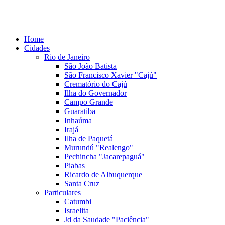
Home
Cidades
Rio de Janeiro
São João Batista
São Francisco Xavier "Cajú"
Crematório do Cajú
Ilha do Governador
Campo Grande
Guaratiba
Inhaúma
Irajá
Ilha de Paquetá
Murundú "Realengo"
Pechincha "Jacarepaguá"
Piabas
Ricardo de Albuquerque
Santa Cruz
Particulares
Catumbi
Israelita
Jd da Saudade "Paciência"