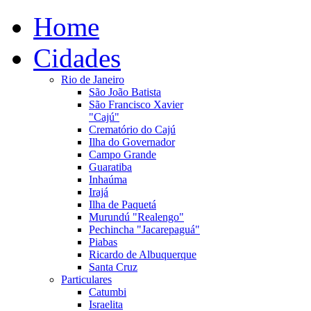
Home
Cidades
Rio de Janeiro
São João Batista
São Francisco Xavier
"Cajú"
Crematório do Cajú
Ilha do Governador
Campo Grande
Guaratiba
Inhaúma
Irajá
Ilha de Paquetá
Murundú "Realengo"
Pechincha "Jacarepaguá"
Piabas
Ricardo de Albuquerque
Santa Cruz
Particulares
Catumbi
Israelita